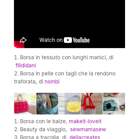
Borsa in tessuto con lunghi manici, di
filididani
Borsa in pelle con tagli che la rendono
traforata, di
nsmbl
Borsa con le balze,
makeit-loveit
Beauty da viaggio,
sewmamasew
Borsa a tracolla, di
deliacreates