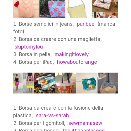
Borse semplici in jeans,
purlbee
(manca
foto)
Borsa da creare con una maglietta,
skiptomylou
Borsa in pelle,
makingitlovely
Borsa per iPad,
howaboutorange
Borsa da creare con la fusione della
plastica,
sara-vs-sarah
Borsa per i gomitoli,
sewmamasew
Borsa con fiocco,
thelittleappleseed