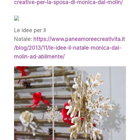
creative-per-la-sposa-di-monica-dal-molin/
Le idee per il
Natale:
https://www.paneamoreecreativita.it
/blog/2013/11/le-idee-il-natale-monica-dal-
molin-ad-abilmente/