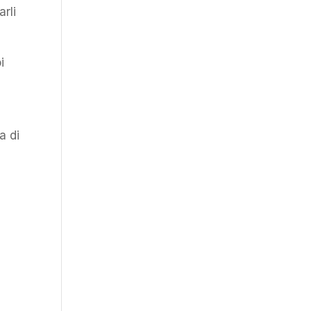
arli
i
a di