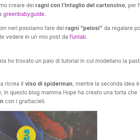
iamo creare dei
ragni con l’intaglio del cartoncino
, per f
da
greenbabyguide
.
pom neri possiamo fare dei
ragni “pelosi”
da regalare po
potete vedere in un mio post da
Funlab
.
ta ho trovato un paio di tutorial in cui modellano la past
ta ricrea il
viso di spiderman
, mentre la seconda idea è
), in questo blog mamma Hope ha creato una torta che
an
con i grattacieli.