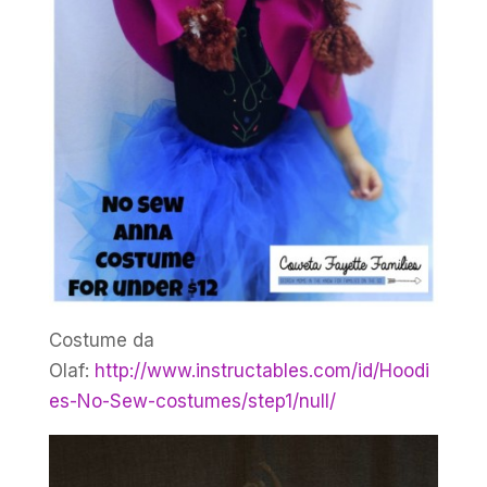
Costume da
Olaf:
http://www.instructables.com/id/Hoodi
es-No-Sew-costumes/step1/null/