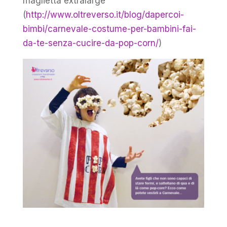
maglietta extralarge
(
http://www.oltreverso.it/blog/dapercoi-
bimbi/carnevale-costume-per-bambini-fai-
da-te-senza-cucire-da-pop-corn/
)