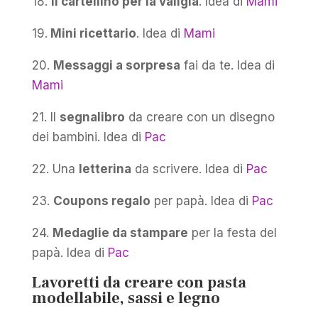
18.
Il cartellino per la valigia
. Idea di
Mami
19.
Mini ricettario
. Idea di
Mami
20.
Messaggi a sorpresa
fai da te. Idea di
Mami
21. Il
segnalibro
da creare con un disegno
dei bambini. Idea di
Pac
22. Una
letterina
da scrivere. Idea di
Pac
23.
Coupons regalo
per papà. Idea di
Pac
24.
Medaglie da stampare
per la festa del
papà. Idea di
Pac
Lavoretti da creare con pasta
modellabile, sassi e legno