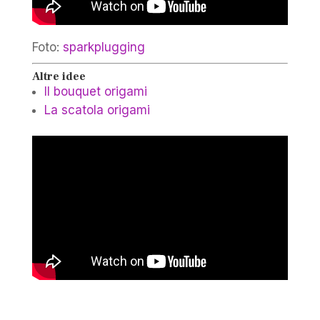
Foto:
sparkplugging
Altre idee
Il bouquet origami
La scatola origami