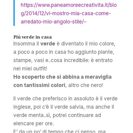
https://www.paneamoreecreativita.it/blo
g/2014/12/vi-mostro-mia-casa-come-
arredato-mio-angolo-stile/
–
Più verde in casa
Insomma il
verde
è diventato il mio colore,
a poco a poco in casa ho aggiunto piante,
stampe, vasi e..cosa incredibile: è entrato
nei miei outfit!
Ho scoperto che si abbina a meraviglia
con tantissimi colori
, altro che nero!
Il verde che preferisco in assoluto è il verde
inglese, poi c’è il verde salvia, ma anche il
verde menta..sì, potrei continuare ad
elencare per ore.
E’ da un po’ di tempo che ci penso, ma