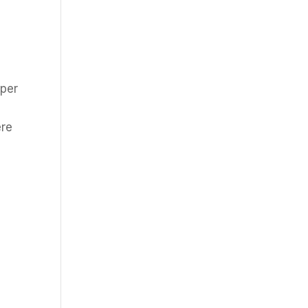
 per
ere