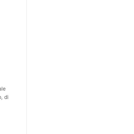
ale
, di
i