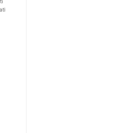
ti
ati