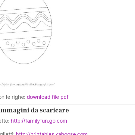
n le righe:
download file pdf
 immagini da scaricare
etto:
http://familyfun.go.com
lietti:
http://printables.kaboose.com