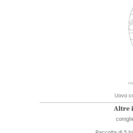
Uovo co
Altre
conigli
Raccolta di 5 big