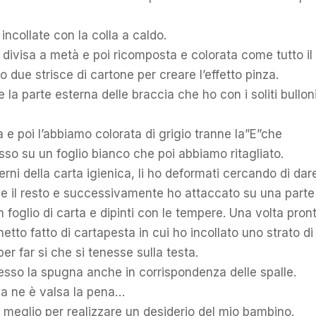
 incollate con la colla a caldo.
a divisa a metà e poi ricomposta e colorata come tutto il
 due strisce di cartone per creare l’effetto pinza.
 la parte esterna delle braccia che ho con i soliti bullon
a e poi l’abbiamo colorata di grigio tranne la”E”che
sso su un foglio bianco che poi abbiamo ritagliato.
rni della carta igienica, li ho deformati cercando di dar
me il resto e successivamente ho attaccato su una parte 
oglio di carta e dipinti con le tempere. Una volta pronti
lmetto fatto di cartapesta in cui ho incollato uno strato di
er far si che si tenesse sulla testa.
esso la spugna anche in corrispondenza delle spalle.
ma ne è valsa la pena…
o meglio per realizzare un desiderio del mio bambino.