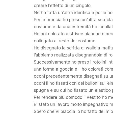
creare l’effetto di un cingolo.
Ne ho fatta un’altra identica e poi le ho
Per le braccia ho preso un’altra scatol
costume e da una estremità ho incollato
Ho poi colorato a strisce bianche e nere
collegato al resto del costume.
Ho disegnato la scritta di walle a matit
l’abbiamo realizzata disegnandola di ro
Successivamente ho preso i rotolini inte
una forma a goccia e li ho colorati co
occhi precedentemente disegnati su un f
occhi li ho fissati con dei bulloni sull’e
spugna e su cui ho fissato un elastico p
Per rendere più comodo il vestito ho m
E’ stato un lavoro molto impegnativo 
Spero che vi piaccia io ho fatto del mi