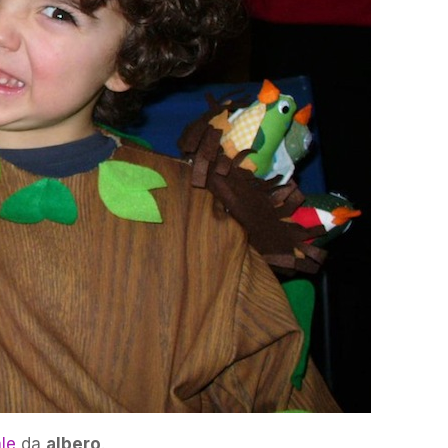
le
da
albero
.