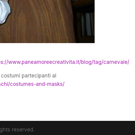
ps://www.paneamoreecreativita.it/blog/tag/carnevale/
 costumi partecipanti al
reschi/costumes-and-masks/
ights reserved.