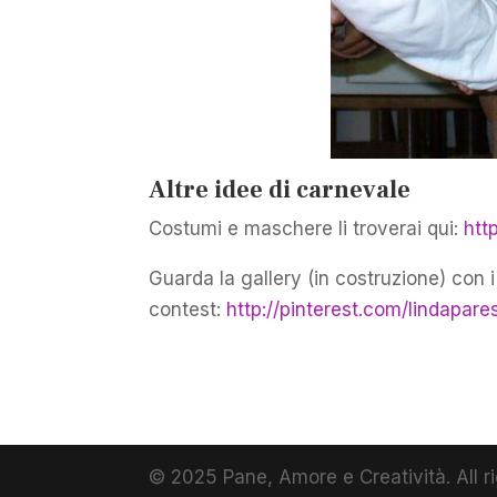
Altre idee di carnevale
Costumi e maschere li troverai qui:
htt
Guarda la gallery (in costruzione) con i
contest:
http://pinterest.com/lindapa
© 2025 Pane, Amore e Creatività. All r