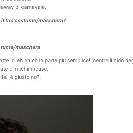
veaway di carnevale.
re il tuo costume/maschera?
costume/maschera
fatte io..eh eh eh la parte più semplice! mentre il nido deg
atate di michimhouse.
lei! è giusto no?!