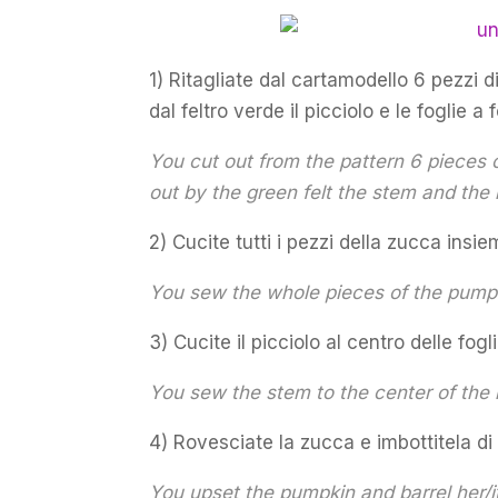
1) Ritagliate dal cartamodello 6 pezzi di
dal feltro verde il picciolo e le foglie a 
You cut out from the pattern 6 pieces 
out by the green felt the stem and the 
2) Cucite tutti i pezzi della zucca insie
You sew the whole pieces of the pumpk
3) Cucite il picciolo al centro delle fogli
You sew the stem to the center of the 
4) Rovesciate la zucca e imbottitela di
You upset the pumpkin and barrel her/i