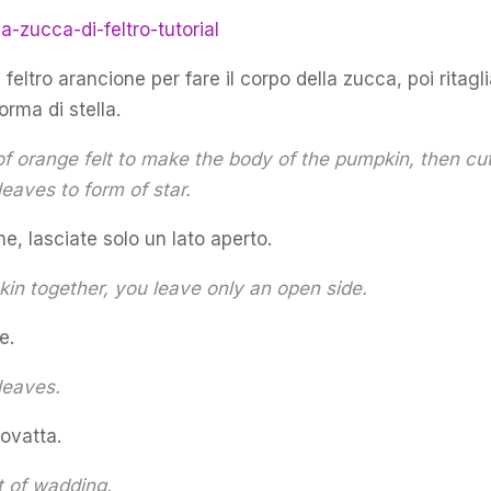
 feltro arancione per fare il corpo della zucca, poi ritagl
forma di stella.
of orange felt to make the body of the pumpkin, then cu
leaves to form of star.
me, lasciate solo un lato aperto.
in together, you leave only an open side.
e.
leaves.
 ovatta.
t of wadding.