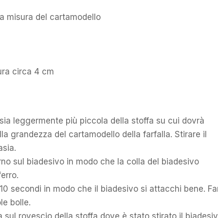
la misura del cartamodello
ura circa 4 cm
 sia leggermente più piccola della stoffa su cui dovrà
a grandezza del cartamodello della farfalla. Stirare il
asia.
orno sul biadesivo in modo che la colla del biadesivo
ferro.
 10 secondi in modo che il biadesivo si attacchi bene. Fa
e bolle.
a sul rovescio della stoffa dove è stato stirato il biadesiv