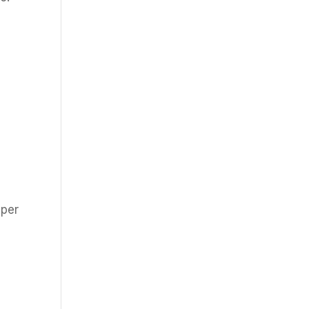
a
 per