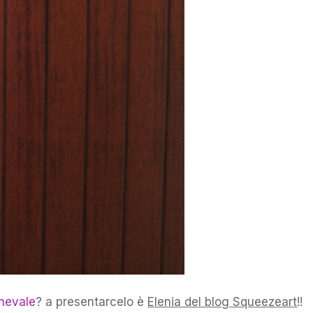
nevale
? a presentarcelo è
Elenia del blog Squeezeart
!!