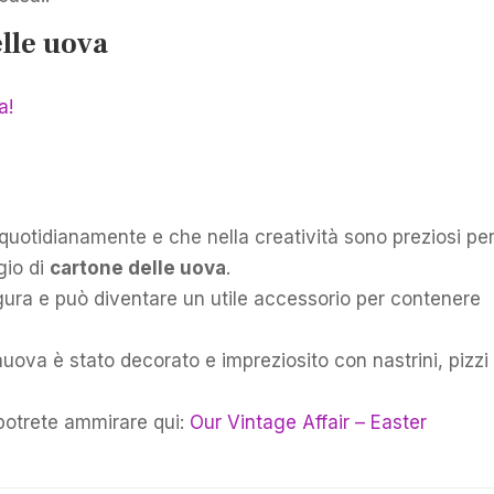
elle uova
a!
quotidianamente e che nella creatività sono preziosi per
ggio di
cartone delle uova
.
igura e può diventare un utile accessorio per contenere
tauova è stato decorato e impreziosito con nastrini, pizzi
potrete ammirare qui:
Our Vintage Affair – Easter