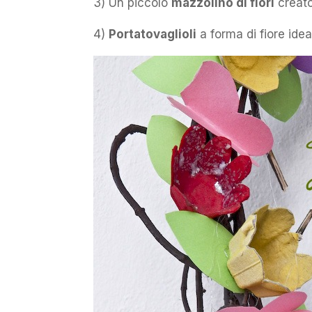
3) Un piccolo
mazzolino di fiori
creato
4)
Portatovaglioli
a forma di fiore ide