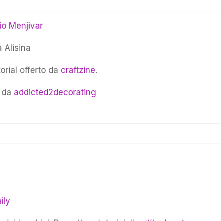
io Menjivar
 Alisina
orial offerto da
craftzine
.
o da
addicted2decorating
ily