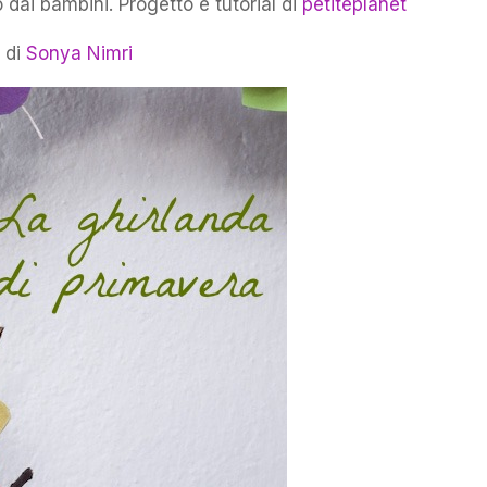
 dai bambini. Progetto e tutorial di
petiteplanet
a di
Sonya Nimri