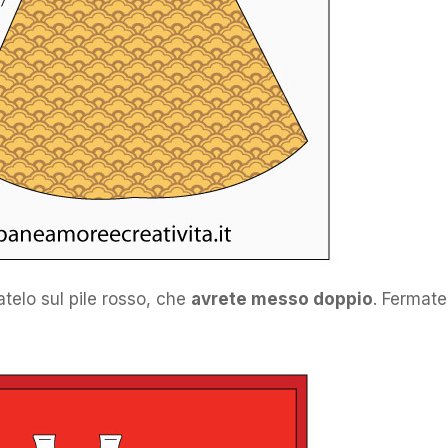
iatelo sul pile rosso, che
avrete messo doppio
. Fermate 