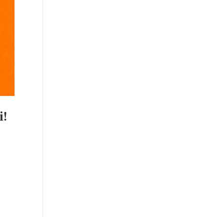
i!
i
e