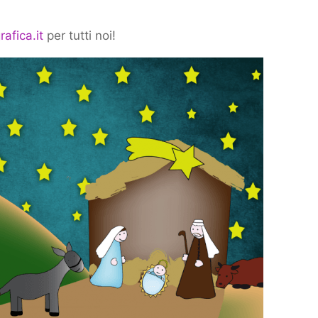
rafica.it
per tutti noi!