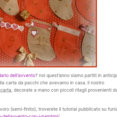
ario dell’avvento
? noi quest’anno siamo partiti in antici
la carta da pacchi che avevamo in casa. Il nostro
 carta
, decorate a mano con piccoli ritagli provenienti d
oro (semi-finito), troverete il tutorial pubblicato su funl
rio-dellavvento-con-i-bambini/