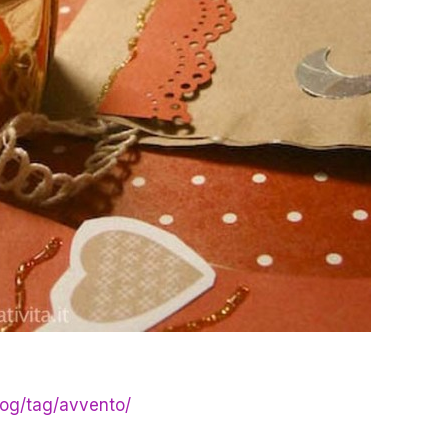
log/tag/avvento/