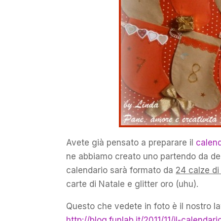
Avete già pensato a preparare il
calend
ne abbiamo creato uno partendo da del
calendario sarà formato da
24 calze di
carte di Natale e glitter oro (uhu).
Questo che vedete in foto è il nostro lav
http://blog.funlab.it/2011/11/il-calenda