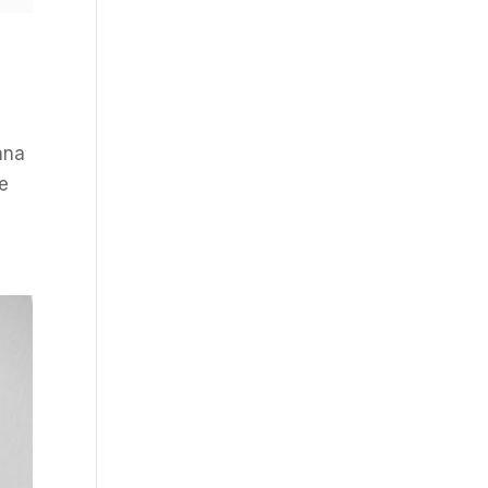
nna
le