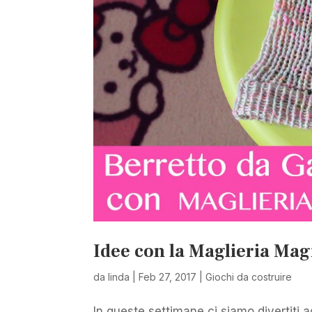
Idee con la Maglieria Magi
da
linda
|
Feb 27, 2017
|
Giochi da costruire
In queste settimane ci siamo divertiti a